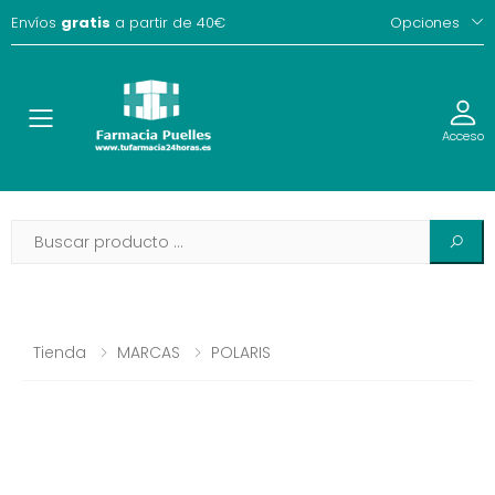
Envíos
gratis
a partir de 40€
Opciones
Toggle
Acceso
Tienda
MARCAS
POLARIS