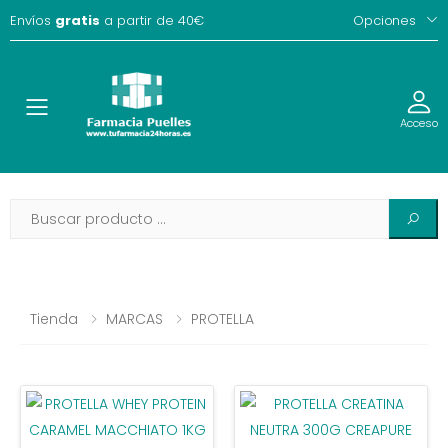
Envíos
gratis
a partir de 40€
Opciones
Toggle
Acceso
Tienda
MARCAS
PROTELLA