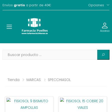
Envíos
gratis
a partir de 40€
Opciones
Toggle
Acceso
Tienda
MARCAS
SPECCHIASOL