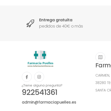
Entrega gratuita
pedidos de 40€ o más
Farma
CARMEN,
38280 T
¿Tiene alguna pregunta?
922541361
SANTA CR
admin@farmaciapuelles.es