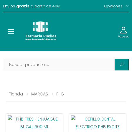
Envíos
gratis
a partir de 40€
Opciones
Toggle
Acceso
Tienda
MARCAS
PHB