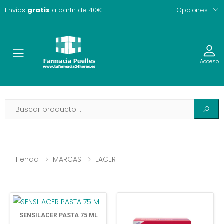
Envíos
gratis
a partir de 40€
Opciones
Toggle
Acceso
Tienda
MARCAS
LACER
SENSILACER PASTA 75 ML