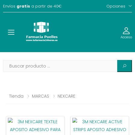
Envíos
gratis
a partir de 40€
Opciones
Toggle
Acceso
Tienda
MARCAS
NEXCARE