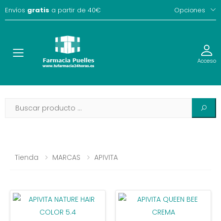
Envíos
gratis
a partir de 40€
Opciones
Toggle
Acceso
Tienda
MARCAS
APIVITA